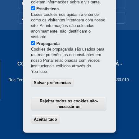
coletam informações sobre o visitante.
TRANSPARÊNCIA INSTITUCIONAL
Estatísticos
Esses cookies nos ajudam a entender
MAPA DO SITE
como os visitantes interagem com nosso
site. As informações são coletadas
anonimamente, não identificam o
visitante.
Navegação
Propaganda
Principal
Cookies de propaganda são usados para
rastrear preferências dos visitantes em
Cohapar
nosso Portal relacionadas com vídeos
COMPANHIA DE HABITAÇÃO DO PARANÁ -
institucionais exibidos através do
COHAPAR
YouTube.
Rua Tenente Francisco Ferreira de Souza, 766 - Hauer
-
81630-010
-
Salvar preferências
Curitiba
-
PR
MAPA
Atendimento ao cidadão: 0800 645 00 55
Atendimento institucional: (41) 3312-5700
Rejeitar todos os cookies não-
necessários
Aceitar tudo
Withdraw consent