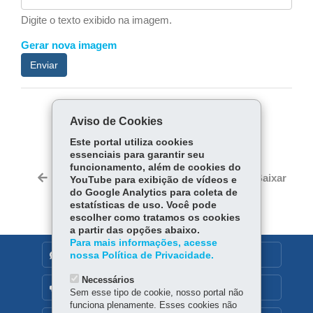
Digite o texto exibido na imagem.
Gerar nova imagem
Enviar
COMPARTILHE:
Aviso de Cookies
Facebook
WhatsApp
Este portal utiliza cookies
essenciais para garantir seu
funcionamento, além de cookies do
Voltar
Início
Imprimir
Baixar
YouTube para exibição de vídeos e
do Google Analytics para coleta de
estatísticas de uso. Você pode
escolher como tratamos os cookies
a partir das opções abaixo.
Para mais informações, acesse
DENUNCIE CORRUPÇÃO
nossa Política de Privacidade.
Necessários
OUVIDORIA
Sem esse tipo de cookie, nosso portal não
funciona plenamente. Esses cookies não