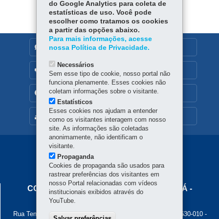
do Google Analytics para coleta de
estatísticas de uso. Você pode
escolher como tratamos os cookies
a partir das opções abaixo.
Para mais informações, acesse
DENUNCIE CORRUPÇÃO
nossa Política de Privacidade.
Necessários
OUVIDORIA
Sem esse tipo de cookie, nosso portal não
funciona plenamente. Esses cookies não
coletam informações sobre o visitante.
TRANSPARÊNCIA INSTITUCIONAL
Estatísticos
Esses cookies nos ajudam a entender
MAPA DO SITE
como os visitantes interagem com nosso
site. As informações são coletadas
anonimamente, não identificam o
visitante.
Navegação
Propaganda
Principal
Cookies de propaganda são usados para
rastrear preferências dos visitantes em
Cohapar
nosso Portal relacionadas com vídeos
COMPANHIA DE HABITAÇÃO DO PARANÁ -
institucionais exibidos através do
COHAPAR
YouTube.
Rua Tenente Francisco Ferreira de Souza, 766 - Hauer
-
81630-010
-
Salvar preferências