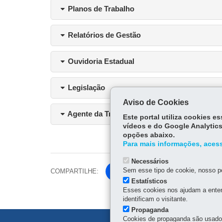
Planos de Trabalho
Relatórios de Gestão
Ouvidoria Estadual
Legislação
Aviso de Cookies
Agente da Transparência
Este portal utiliza cookies 
vídeos e do Google Analytics
opções abaixo.
Para mais informações, acess
Necessários
Sem esse tipo de cookie, nosso po
COMPARTILHE:
Fa
Estatísticos
ce
Esses cookies nos ajudam a enten
bo
identificam o visitante.
ok
Propaganda
Cookies de propaganda são usados 