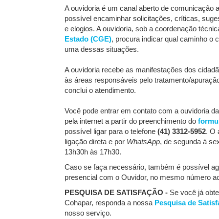
A ouvidoria é um canal aberto de comunicação a
possível encaminhar solicitações, críticas, sug
e elogios. A ouvidoria, sob a coordenação técni
Estado (CGE)
, procura indicar qual caminho o
uma dessas situações.
A ouvidoria recebe as manifestações dos cidadã
às áreas responsáveis pelo tratamento/apuração
conclui o atendimento.
Você pode entrar em contato com a ouvidoria da
pela internet a partir do preenchimento do
formu
possível ligar para o telefone
(41) 3312-5952
. O 
ligação direta e por
WhatsApp
, de segunda à sex
13h30h às 17h30.
Caso se faça necessário, também é possível a
presencial com o Ouvidor, no mesmo número a
PESQUISA DE SATISFAÇÃO -
Se você já obt
Cohapar, responda a nossa
Pesquisa de Satis
nosso serviço.