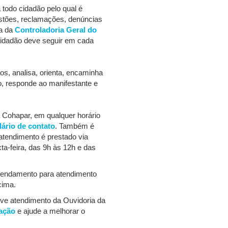
 todo cidadão pelo qual é
estões, reclamações, denúncias
ca da
Controladoria Geral do
 cidadão deve seguir em cada
os, analisa, orienta, encaminha
, responde ao manifestante e
 Cohapar, em qualquer horário
lário de contato
. Também é
atendimento é prestado via
ta-feira, das 9h às 12h e das
gendamento para atendimento
cima.
eve atendimento da Ouvidoria da
fação
e ajude a melhorar o