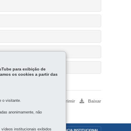
ouTube para exibição de
tamos os cookies a partir das
o visitante.
Voltar
Início
Imprimir
Baixar
tadas anonimamente, não
vídeos institucionais exibidos
OUVIDORIA
TRANSPARÊNCIA INSTITUCIONAL