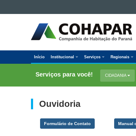
Ir para o conteúdo
Ir para a navegação
COMPANHIA
Ir para a busca
DE
Mapa do site
HABITAÇÃO
DO
PARANÁ
Início
Institucional
Serviços
Regionais
Navegação
Principal
Serviços para você!
CIDADANIA
Cohapar
Ouvidoria
Formulário de Contato
Manual d