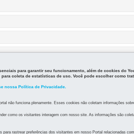
essenciais para garantir seu funcionamento, além de cookies do Y
 para coleta de estatísticas de uso. Você pode escolher como tra
e nossa Política de Privacidade.
rtal não funciona plenamente. Esses cookies não coletam informações sobre 
der como os visitantes interagem com nosso site. As informações são cole
para rastrear preferências dos visitantes em nosso Portal relacionadas com 
MAPA DO SITE
DENUNCIE CORRUPÇÃO