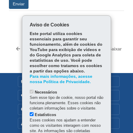
Enviar
COMPARTILHE:
Aviso de Cookies
Facebook
WhatsApp
Este portal utiliza cookies
essenciais para garantir seu
funcionamento, além de cookies do
Voltar
Início
Imprimir
Baixar
YouTube para exibição de vídeos e
do Google Analytics para coleta de
estatísticas de uso. Você pode
escolher como tratamos os cookies
a partir das opções abaixo.
Para mais informações, acesse
DENUNCIE CORRUPÇÃO
nossa Política de Privacidade.
Necessários
OUVIDORIA
Sem esse tipo de cookie, nosso portal não
funciona plenamente. Esses cookies não
coletam informações sobre o visitante.
TRANSPARÊNCIA INSTITUCIONAL
Estatísticos
Esses cookies nos ajudam a entender
MAPA DO SITE
como os visitantes interagem com nosso
site. As informações são coletadas