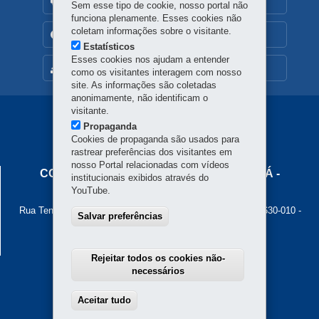
OUVIDORIA
Sem esse tipo de cookie, nosso portal não
funciona plenamente. Esses cookies não
coletam informações sobre o visitante.
TRANSPARÊNCIA INSTITUCIONAL
Estatísticos
Esses cookies nos ajudam a entender
MAPA DO SITE
como os visitantes interagem com nosso
site. As informações são coletadas
anonimamente, não identificam o
visitante.
Navegação
Propaganda
Principal
Cookies de propaganda são usados para
rastrear preferências dos visitantes em
Cohapar
nosso Portal relacionadas com vídeos
COMPANHIA DE HABITAÇÃO DO PARANÁ -
institucionais exibidos através do
COHAPAR
YouTube.
Rua Tenente Francisco Ferreira de Souza, 766 - Hauer
-
81630-010
-
Salvar preferências
Curitiba
-
PR
MAPA
Atendimento ao cidadão: 0800 645 00 55
Atendimento institucional: (41) 3312-5700
Rejeitar todos os cookies não-
necessários
Aceitar tudo
Withdraw consent