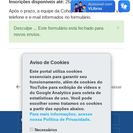
Inscrições disponíveis até:
26/04/2024
Após o prazo, a equipe da Cohapar entrará em contato via
telefone e e-mail informados no formulário.
×
Mensagem
Desculpe ... Este formulário está fechado para
novos envios.
de
status
COMPARTILHE:
Aviso de Cookies
Facebook
WhatsApp
Este portal utiliza cookies
essenciais para garantir seu
funcionamento, além de cookies do
Voltar
Início
Imprimir
Baixar
YouTube para exibição de vídeos e
do Google Analytics para coleta de
estatísticas de uso. Você pode
escolher como tratamos os cookies
a partir das opções abaixo.
Para mais informações, acesse
nossa Política de Privacidade.
DENUNCIE CORRUPÇÃO
Necessários