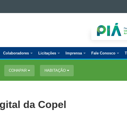
Colaboradores
Licitações
Imprensa
Fale Conosco
T
COHAPAR
HABITAÇÃO
gital da Copel