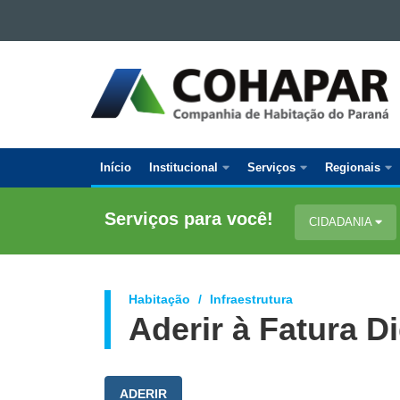
Ir para o conteúdo
Ir para a navegação
COMPANHIA
Ir para a busca
DE
Mapa do site
HABITAÇÃO
DO
PARANÁ
Início
Institucional
Serviços
Regionais
Navegação
Principal
Serviços para você!
CIDADANIA
Cohapar
Habitação
Infraestrutura
Aderir à Fatura Di
ADERIR