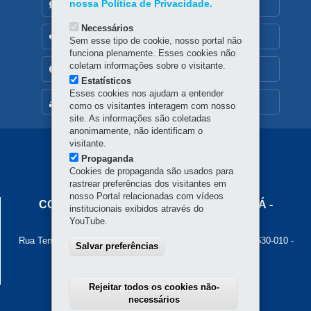
nossa Política de Privacidade.
DENUNCIE CORRUPÇÃO
Necessários
OUVIDORIA
Sem esse tipo de cookie, nosso portal não
funciona plenamente. Esses cookies não
coletam informações sobre o visitante.
TRANSPARÊNCIA INSTITUCIONAL
Estatísticos
Esses cookies nos ajudam a entender
MAPA DO SITE
como os visitantes interagem com nosso
site. As informações são coletadas
anonimamente, não identificam o
visitante.
Navegação
Propaganda
Principal
Cookies de propaganda são usados para
rastrear preferências dos visitantes em
Cohapar
nosso Portal relacionadas com vídeos
COMPANHIA DE HABITAÇÃO DO PARANÁ -
institucionais exibidos através do
COHAPAR
YouTube.
Rua Tenente Francisco Ferreira de Souza, 766 - Hauer
-
81630-010
-
Salvar preferências
Curitiba
-
PR
MAPA
Atendimento ao cidadão: 0800 645 00 55
Atendimento institucional: (41) 3312-5700
Rejeitar todos os cookies não-
necessários