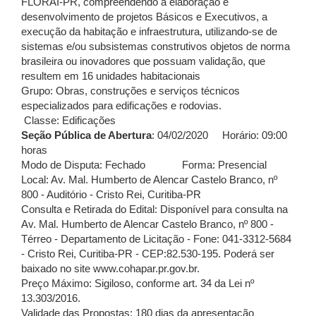
FLORAÍ-PR, compreendendo a elaboração e
desenvolvimento de projetos Básicos e Executivos, a
execução da habitação e infraestrutura, utilizando-se de
sistemas e/ou subsistemas construtivos objetos de norma
brasileira ou inovadores que possuam validação, que
resultem em 16 unidades habitacionais
Grupo: Obras, construções e serviços técnicos
especializados para edificações e rodovias.
Classe: Edificações
Seção Pública de Abertura
: 04/02/2020 Horário: 09:00
horas
Modo de Disputa: Fechado Forma: Presencial
Local: Av. Mal. Humberto de Alencar Castelo Branco, nº
800 - Auditório - Cristo Rei, Curitiba-PR
Consulta e Retirada do Edital: Disponível para consulta na
Av. Mal. Humberto de Alencar Castelo Branco, nº 800 -
Térreo - Departamento de Licitação - Fone: 041-3312-5684
- Cristo Rei, Curitiba-PR - CEP:82.530-195. Poderá ser
baixado no site www.cohapar.pr.gov.br.
Preço Máximo: Sigiloso, conforme art. 34 da Lei nº
13.303/2016.
Validade das Propostas: 180 dias da apresentação