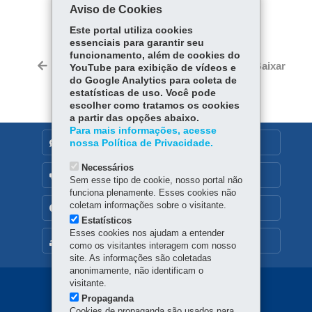
COMPARTILHE:
Aviso de Cookies
Facebook
WhatsApp
Este portal utiliza cookies
essenciais para garantir seu
funcionamento, além de cookies do
Voltar
Início
Imprimir
Baixar
YouTube para exibição de vídeos e
do Google Analytics para coleta de
estatísticas de uso. Você pode
escolher como tratamos os cookies
a partir das opções abaixo.
Para mais informações, acesse
DENUNCIE CORRUPÇÃO
nossa Política de Privacidade.
Necessários
OUVIDORIA
Sem esse tipo de cookie, nosso portal não
funciona plenamente. Esses cookies não
coletam informações sobre o visitante.
TRANSPARÊNCIA INSTITUCIONAL
Estatísticos
Esses cookies nos ajudam a entender
MAPA DO SITE
como os visitantes interagem com nosso
site. As informações são coletadas
anonimamente, não identificam o
visitante.
Navegação
Propaganda
Cookies de propaganda são usados para