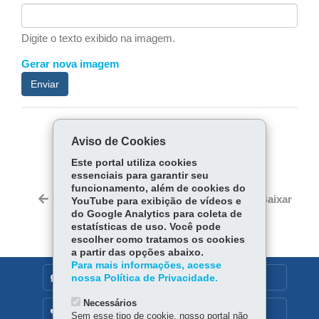
Digite o texto exibido na imagem.
Gerar nova imagem
Enviar
COMPARTILHE:
Aviso de Cookies
Facebook
WhatsApp
Este portal utiliza cookies
essenciais para garantir seu
funcionamento, além de cookies do
Voltar
Início
Imprimir
Baixar
YouTube para exibição de vídeos e
do Google Analytics para coleta de
estatísticas de uso. Você pode
escolher como tratamos os cookies
a partir das opções abaixo.
Para mais informações, acesse
DENUNCIE CORRUPÇÃO
nossa Política de Privacidade.
Necessários
OUVIDORIA
Sem esse tipo de cookie, nosso portal não