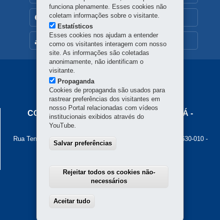
funciona plenamente. Esses cookies não
coletam informações sobre o visitante.
TRANSPARÊNCIA INSTITUCIONAL
Estatísticos
Esses cookies nos ajudam a entender
MAPA DO SITE
como os visitantes interagem com nosso
site. As informações são coletadas
anonimamente, não identificam o
visitante.
Navegação
Propaganda
Principal
Cookies de propaganda são usados para
rastrear preferências dos visitantes em
Cohapar
nosso Portal relacionadas com vídeos
COMPANHIA DE HABITAÇÃO DO PARANÁ -
institucionais exibidos através do
COHAPAR
YouTube.
Rua Tenente Francisco Ferreira de Souza, 766 - Hauer
-
81630-010
-
Salvar preferências
Curitiba
-
PR
MAPA
Atendimento ao cidadão: 0800 645 00 55
Atendimento institucional: (41) 3312-5700
Rejeitar todos os cookies não-
necessários
Aceitar tudo
Withdraw consent