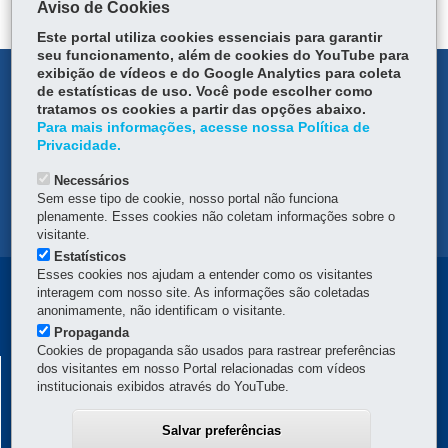
Aviso de Cookies
p
Este portal utiliza cookies essenciais para garantir
seu funcionamento, além de cookies do YouTube para
exibição de vídeos e do Google Analytics para coleta
DENUNCIE CORRUPÇÃO
de estatísticas de uso. Você pode escolher como
tratamos os cookies a partir das opções abaixo.
OUVIDORIA
Para mais informações, acesse nossa Política de
Privacidade.
TRANSPARÊNCIA INSTITUCIONAL
Necessários
Sem esse tipo de cookie, nosso portal não funciona
plenamente. Esses cookies não coletam informações sobre o
MAPA DO SITE
visitante.
Estatísticos
Esses cookies nos ajudam a entender como os visitantes
Navegação
interagem com nosso site. As informações são coletadas
anonimamente, não identificam o visitante.
principal
Propaganda
Cookies de propaganda são usados para rastrear preferências
COMPANHIA DE HABITAÇÃO DO PARANÁ -
dos visitantes em nosso Portal relacionadas com vídeos
institucionais exibidos através do YouTube.
COHAPAR
Rua Tenente Francisco Ferreira de Souza, 766 - Hauer
-
81630-010
-
Salvar preferências
Curitiba
-
PR
MAPA