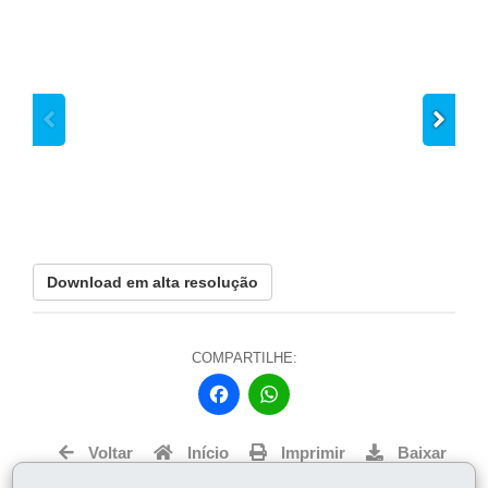
Download em alta resolução
Do
COMPARTILHE:
Fa
W
ce
ha
bo
ts
Voltar
Início
Imprimir
Baixar
ok
Ap