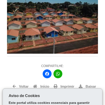
COMPARTILHE:
Fa
W
ce
ha
bo
ts
Voltar
Início
Imprimir
Baixar
ok
Ap
Aviso de Cookies
p
Este portal utiliza cookies essenciais para garantir