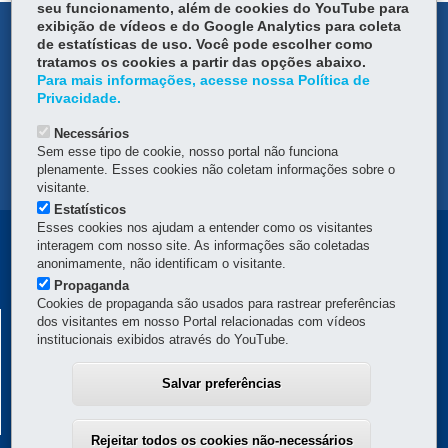
seu funcionamento, além de cookies do YouTube para
exibição de vídeos e do Google Analytics para coleta
DENUNCIE CORRUPÇÃO
de estatísticas de uso. Você pode escolher como
tratamos os cookies a partir das opções abaixo.
OUVIDORIA
Para mais informações, acesse nossa Política de
Privacidade.
TRANSPARÊNCIA INSTITUCIONAL
Necessários
Sem esse tipo de cookie, nosso portal não funciona
plenamente. Esses cookies não coletam informações sobre o
MAPA DO SITE
visitante.
Estatísticos
Esses cookies nos ajudam a entender como os visitantes
Navegação
interagem com nosso site. As informações são coletadas
anonimamente, não identificam o visitante.
principal
Propaganda
Cookies de propaganda são usados para rastrear preferências
COMPANHIA DE HABITAÇÃO DO PARANÁ -
dos visitantes em nosso Portal relacionadas com vídeos
institucionais exibidos através do YouTube.
COHAPAR
Rua Tenente Francisco Ferreira de Souza, 766 - Hauer
-
81630-010
-
Salvar preferências
Curitiba
-
PR
MAPA
Atendimento ao cidadão: 0800 645 00 55
Atendimento institucional: (41) 3312-5700
Rejeitar todos os cookies não-necessários