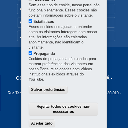
Sem esse tipo de cookie, nosso portal não
OUVIDORIA
funciona plenamente. Esses cookies não
coletam informações sobre o visitante.
Estatísticos
TRANSPARÊNCIA INSTITUCIONAL
Esses cookies nos ajudam a entender
como os visitantes interagem com nosso
MAPA DO SITE
site. As informações são coletadas
anonimamente, não identificam o
visitante.
Propaganda
Navegação
Cookies de propaganda são usados para
rastrear preferências dos visitantes em
Principal
nosso Portal relacionadas com vídeos
Cohapar
institucionais exibidos através do
COMPANHIA DE HABITAÇÃO DO PARANÁ -
YouTube.
COHAPAR
Salvar preferências
Rua Tenente Francisco Ferreira de Souza, 766 - Hauer
-
81630-010
-
Curitiba
-
PR
MAPA
Atendimento ao cidadão: 0800 645 00 55
Rejeitar todos os cookies não-
Atendimento institucional: (41) 3312-5700
necessários
Aceitar tudo
Withdraw consent