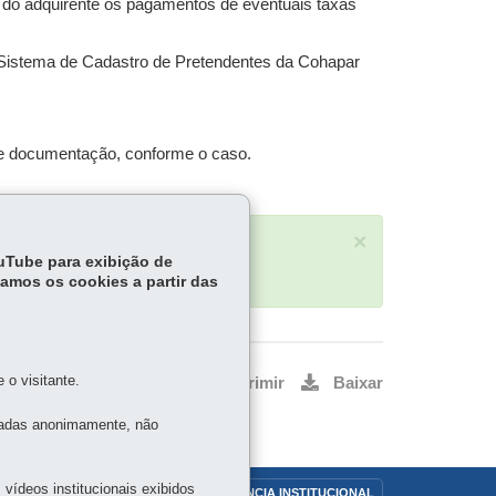
 do adquirente os pagamentos de eventuais taxas
 Sistema de Cadastro de Pretendentes da Cohapar
 de documentação, conforme o caso.
×
ouTube para exibição de
tamos os cookies a partir das
o visitante.
Voltar
Início
Imprimir
Baixar
tadas anonimamente, não
vídeos institucionais exibidos
OUVIDORIA
TRANSPARÊNCIA INSTITUCIONAL