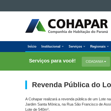
Ir para o conteúdo
Ir para a navegação
COMPANHIA
Ir para a busca
DE
Mapa do site
HABITAÇÃO
DO
PARANÁ
Início
Institucional
Serviços
Regionais
Navegação
Principal
Serviços para você!
CIDADANIA
Cohapar
Revenda Pública do Lo
A Cohapar realizará a revenda pública de um Lote n
Jardim Santa Mônica, na Rua São Francisco de Assis
Lote de 540m².