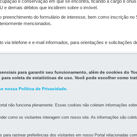
cupação e conservação em que se encontra, ficando a cargo e ônus
TU e demais débitos que incidirem sobre o imóvel.
o preenchimento do formulário de interesse, bem como inscrição no
nteriormente mencionados.
o via telefone e e-mail informados, para orientações e solicitações
mpra deste imóvel terminou
em 02/07/2026
essenciais para garantir seu funcionamento, além de cookies do Y
apar para saber de novas oportunidades.
 para coleta de estatísticas de uso. Você pode escolher como tra
e nossa Política de Privacidade.
rtal não funciona plenamente. Esses cookies não coletam informações sobre 
der como os visitantes interagem com nosso site. As informações são cole
para rastrear preferências dos visitantes em nosso Portal relacionadas com 
MAPA DO SITE
DENUNCIE CORRUPÇÃO