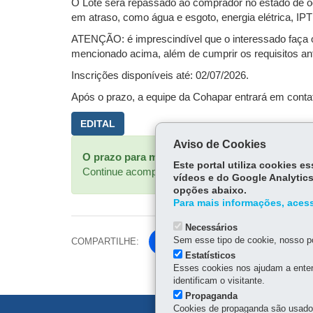
O Lote será repassado ao comprador no estado de o
em atraso, como água e esgoto, energia elétrica, IP
ATENÇÃO: é imprescindível que o interessado faça 
mencionado acima, além de cumprir os requisitos a
Inscrições disponíveis até: 02/07/2026.
Após o prazo, a equipe da Cohapar entrará em contat
EDITAL
Aviso de Cookies
Mensagem
O prazo para manifestação de interesse na co
Este portal utiliza cookies 
Continue acompanhando os canais oficiais da Coh
de
vídeos e do Google Analytics
opções abaixo.
status
Para mais informações, acess
Necessários
Sem esse tipo de cookie, nosso po
COMPARTILHE:
Facebook
Estatísticos
Esses cookies nos ajudam a enten
identificam o visitante.
Propaganda
Cookies de propaganda são usados 