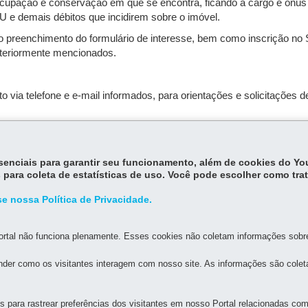
cupação e conservação em que se encontra, ficando a cargo e ônus
TU e demais débitos que incidirem sobre o imóvel.
o preenchimento do formulário de interesse, bem como inscrição no
nteriormente mencionados.
o via telefone e e-mail informados, para orientações e solicitações
mpra deste imóvel terminou
em 02/07/2026
essenciais para garantir seu funcionamento, além de cookies do Y
apar para saber de novas oportunidades.
 para coleta de estatísticas de uso. Você pode escolher como tra
e nossa Política de Privacidade.
rtal não funciona plenamente. Esses cookies não coletam informações sobre 
der como os visitantes interagem com nosso site. As informações são cole
para rastrear preferências dos visitantes em nosso Portal relacionadas com 
MAPA DO SITE
DENUNCIE CORRUPÇÃO