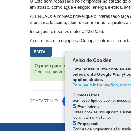
O Lote será repassado ao comprador no estado de o
em atraso, como água e esgoto, energia elétrica, IP
ATENÇÃO: é imprescindível que o interessado faça 
mencionado acima, além de cumprir os requisitos a
Inscrições disponíveis até: 02/07/2026.
Após o prazo, a equipe da Cohapar entrará em contat
EDITAL
Aviso de Cookies
Mensagem
O prazo para manifestação de interesse na co
Este portal utiliza cookies 
Continue acompanhando os canais oficiais da Coh
de
vídeos e do Google Analytics
opções abaixo.
status
Para mais informações, acess
Necessários
Sem esse tipo de cookie, nosso po
COMPARTILHE:
Facebook
Estatísticos
Esses cookies nos ajudam a enten
identificam o visitante.
Propaganda
Cookies de propaganda são usados 