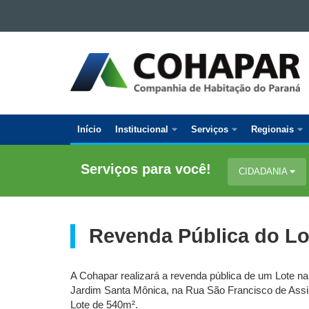
Ir para o conteúdo
Ir para a navegação
COMPANHIA
Ir para a busca
DE
Mapa do site
HABITAÇÃO
DO
PARANÁ
Início
Institucional
Serviços
Regionais
Navegação
Principal
Serviços para você!
CIDADANIA
Cohapar
Revenda Pública do Lo
A Cohapar realizará a revenda pública de um Lote n
Jardim Santa Mônica, na Rua São Francisco de Assis
Lote de 540m².