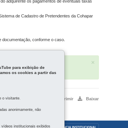
 do adquirente os pagamentos de eventuais taxas
 Sistema de Cadastro de Pretendentes da Cohapar
 de documentação, conforme o caso.
×
ouTube para exibição de
tamos os cookies a partir das
o visitante.
Voltar
Início
Imprimir
Baixar
tadas anonimamente, não
vídeos institucionais exibidos
OUVIDORIA
TRANSPARÊNCIA INSTITUCIONAL