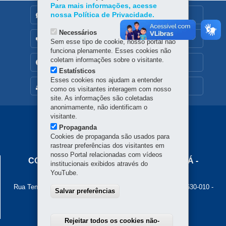
Para mais informações, acesse
nossa Política de Privacidade.
DENUNCIE CORRUPÇÃO
Necessários
OUVIDORIA
Sem esse tipo de cookie, nosso portal não
funciona plenamente. Esses cookies não
coletam informações sobre o visitante.
TRANSPARÊNCIA INSTITUCIONAL
Estatísticos
Esses cookies nos ajudam a entender
MAPA DO SITE
como os visitantes interagem com nosso
site. As informações são coletadas
anonimamente, não identificam o
visitante.
Navegação
Propaganda
Principal
Cookies de propaganda são usados para
rastrear preferências dos visitantes em
Cohapar
nosso Portal relacionadas com vídeos
COMPANHIA DE HABITAÇÃO DO PARANÁ -
institucionais exibidos através do
COHAPAR
YouTube.
Rua Tenente Francisco Ferreira de Souza, 766 - Hauer
-
81630-010
-
Salvar preferências
Curitiba
-
PR
MAPA
Atendimento ao cidadão: 0800 645 00 55
Atendimento institucional: (41) 3312-5700
Rejeitar todos os cookies não-