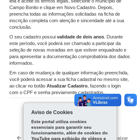
leia e aceite os termos legais, selecione o município de
Campo Bonito e clique em Novo Cadastro. Depois,
preencha todas as informações solicitadas na ficha de
inscrição completa com atenção e sinceridade até a sua
conclusão.
O seu cadastro possui
validade de dois anos
. Durante
este período, você poderá ser chamado a participar da
seleção de novas moradias em que estiver enquadrado e
para apresentar a documentação comprobatória dos dados
informados.
Em caso de mudança de qualquer informação preenchida,
você poderá acessar a sua ficha cadastral no mesmo site,
ao clicar no botão
Atualizar Cadastro
, fazendo o login
com o CPF e senha previamente cadastrados.
COMPARTILHE:
Aviso de Cookies
Fa
W
Este portal utiliza cookies
essenciais para garantir seu
ce
ha
funcionamento, além de cookies do
bo
ts
Voltar
Início
Imprimir
Baixar
YouTube para exibição de vídeos e