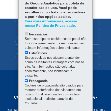
ok
Ap
do Google Analytics para coleta de
estatísticas de uso. Você pode
p
escolher como tratamos os cookies
a partir das opções abaixo.
Para mais informações, acesse
nossa Política de Privacidade.
DENUNCIE CORRUPÇÃO
Necessários
OUVIDORIA
Sem esse tipo de cookie, nosso portal não
funciona plenamente. Esses cookies não
coletam informações sobre o visitante.
TRANSPARÊNCIA INSTITUCIONAL
Estatísticos
Esses cookies nos ajudam a entender
MAPA DO SITE
como os visitantes interagem com nosso
site. As informações são coletadas
anonimamente, não identificam o
visitante.
Navegação
Propaganda
Principal
Cookies de propaganda são usados para
rastrear preferências dos visitantes em
Cohapar
nosso Portal relacionadas com vídeos
COMPANHIA DE HABITAÇÃO DO PARANÁ -
institucionais exibidos através do
COHAPAR
YouTube.
Rua Tenente Francisco Ferreira de Souza, 766 - Hauer
-
81630-010
-