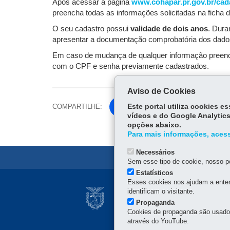
Após acessar a página
www.cohapar.pr.gov.br/cad
preencha todas as informações solicitadas na ficha 
O seu cadastro possui
validade de dois anos
. Dura
apresentar a documentação comprobatória dos dado
Em caso de mudança de qualquer informação preenchi
com o CPF e senha previamente cadastrados.
Aviso de Cookies
COMPARTILHE:
Este portal utiliza cookies 
Fa
vídeos e do Google Analytics
ce
opções abaixo.
bo
Para mais informações, acess
ok
Necessários
Sem esse tipo de cookie, nosso po
Estatísticos
Esses cookies nos ajudam a enten
Navegação
identificam o visitante.
COMPANHIA DE H
Principal
Propaganda
Rua Tenente Francisco Fe
Cookies de propaganda são usados 
Cohapar
Atendimento ao cidadão: 
através do YouTube.
Atendimento institucional