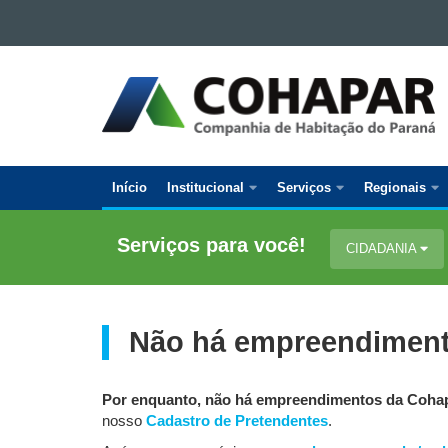
Ir para o conteúdo
Ir para a navegação
COMPANHIA
Ir para a busca
DE
Mapa do site
HABITAÇÃO
DO
PARANÁ
Início
Institucional
Serviços
Regionais
Navegação
Principal
Serviços para você!
CIDADANIA
Cohapar
Não há empreendiment
Por enquanto, não há empreendimentos da Cohap
nosso
Cadastro de Pretendentes
.