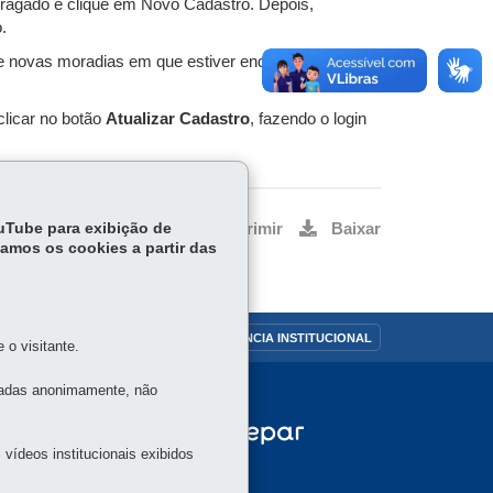
o Bragado e clique em Novo Cadastro. Depois,
.
de novas moradias em que estiver enquadrado e para
licar no botão
Atualizar Cadastro
, fazendo o login
ouTube para exibição de
Voltar
Início
Imprimir
Baixar
tamos os cookies a partir das
OUVIDORIA
TRANSPARÊNCIA INSTITUCIONAL
o visitante.
tadas anonimamente, não
vídeos institucionais exibidos