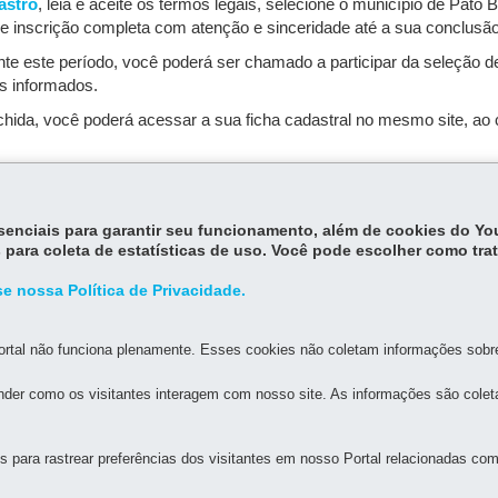
astro
, leia e aceite os termos legais, selecione o município de Pat
de inscrição completa com atenção e sinceridade até a sua conclusão
nte este período, você poderá ser chamado a participar da seleção 
s informados.
da, você poderá acessar a sua ficha cadastral no mesmo site, ao c
essenciais para garantir seu funcionamento, além de cookies do Y
 para coleta de estatísticas de uso. Você pode escolher como tra
e nossa Política de Privacidade.
MAPA DO SITE
DENUNCIE CORRUPÇÃO
rtal não funciona plenamente. Esses cookies não coletam informações sobre 
der como os visitantes interagem com nosso site. As informações são cole
ABITAÇÃO DO PARANÁ - COHAPAR
rreira de Souza, 766 - Hauer
-
81630-010
-
Curitiba
-
PR
MAPA
para rastrear preferências dos visitantes em nosso Portal relacionadas com 
0800 645 00 55
: (41) 3312-5700