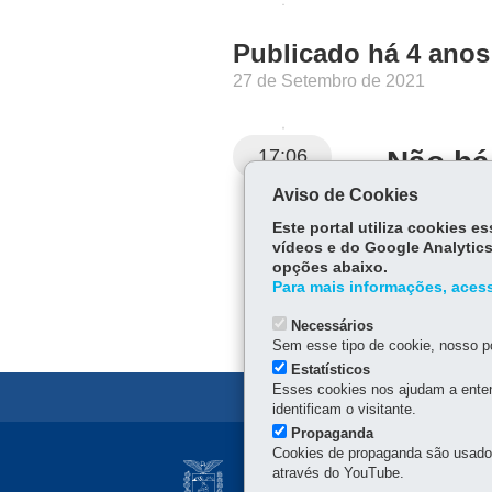
Publicado há 4 anos
27 de Setembro de 2021
17:06
Não há
Aviso de Cookies
Por enquanto, 
Este portal utiliza cookies 
vídeos e do Google Analytics
opções abaixo.
Para mais informações, acess
Necessários
Sem esse tipo de cookie, nosso po
Estatísticos
Esses cookies nos ajudam a enten
identificam o visitante.
Propaganda
Navegação
Cookies de propaganda são usados 
COMPANHIA DE H
através do YouTube.