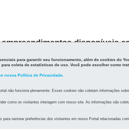
 empreendimentos disponíveis em
não há empreendimentos da Cohapar previstos para Santo Inácio
.
essenciais para garantir seu funcionamento, além de cookies do Y
 para coleta de estatísticas de uso. Você pode escolher como tra
e nossa Política de Privacidade.
rtal não funciona plenamente. Esses cookies não coletam informações sobre 
der como os visitantes interagem com nosso site. As informações são cole
MAPA DO SITE
DENUNCIE CORRUPÇÃO
para rastrear preferências dos visitantes em nosso Portal relacionadas com 
ABITAÇÃO DO PARANÁ - COHAPAR