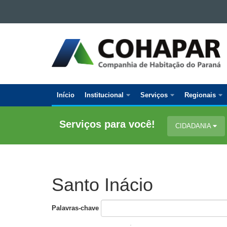
Ir para o conteúdo
Ir para a navegação
COMPANHIA
Ir para a busca
DE
Mapa do site
HABITAÇÃO
DO
PARANÁ
Início
Institucional
Serviços
Regionais
Navegação
Principal
Serviços para você!
CIDADANIA
Cohapar
Santo Inácio
Palavras-chave