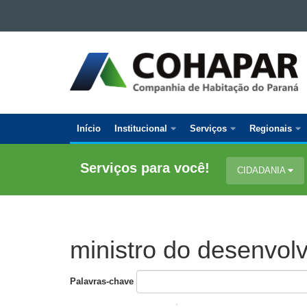
Ir para o conteúdo
Ir para a navegação
COMPANHIA
Ir para a busca
DE
Mapa do site
HABITAÇÃO
DO
PARANÁ
Início
Institucional
Serviços
Regionais
Navegação
Principal
Serviços para você!
CIDADANIA
Cohapar
ministro do desenvol
Palavras-chave