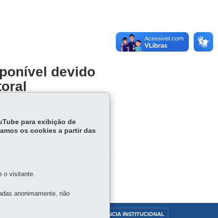
ponível devido
toral
íodo eleitoral
ouTube para exibição de
tamos os cookies a partir das
o visitante.
tadas anonimamente, não
OUVIDORIA
TRANSPARÊNCIA INSTITUCIONAL