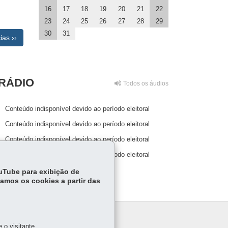
16
17
18
19
20
21
22
23
24
25
26
27
28
29
30
31
ias ››
RÁDIO
Todos os áudios
Conteúdo indisponível devido ao período eleitoral
Conteúdo indisponível devido ao período eleitoral
Conteúdo indisponível devido ao período eleitoral
Conteúdo indisponível devido ao período eleitoral
ouTube para exibição de
tamos os cookies a partir das
o visitante.