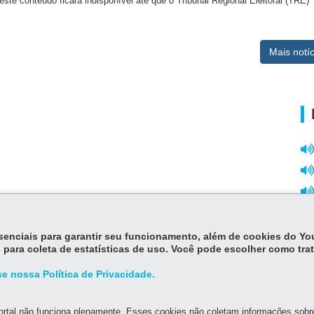
 este conteúdo ficará indisponível até que o Tribunal Regional Eleitoral (TRE)
Mais notíc
essenciais para garantir seu funcionamento, além de cookies do Y
 para coleta de estatísticas de uso. Você pode escolher como tra
e nossa Política de Privacidade.
rtal não funciona plenamente. Esses cookies não coletam informações sobre 