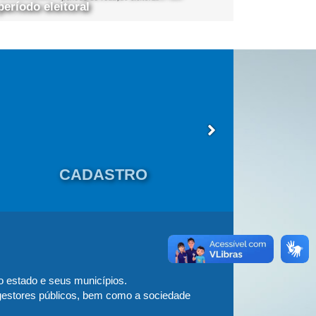
período eleitoral
PROG
CADASTRO
Empree
o estado e seus municípios.
Conheça os em
 gestores públicos, bem como a sociedade
possível veri
período de fi