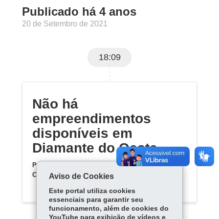
Publicado há 4 anos
20 de Setembro de 2021
18:09
Não há
empreendimentos
disponíveis em
Diamante do Oeste
Por enquanto, não há empreendimentos da
Cohapar previstos para Diamante do Oeste
.
Aviso de Cookies
Este portal utiliza cookies
essenciais para garantir seu
funcionamento, além de cookies do
YouTube para exibição de vídeos e