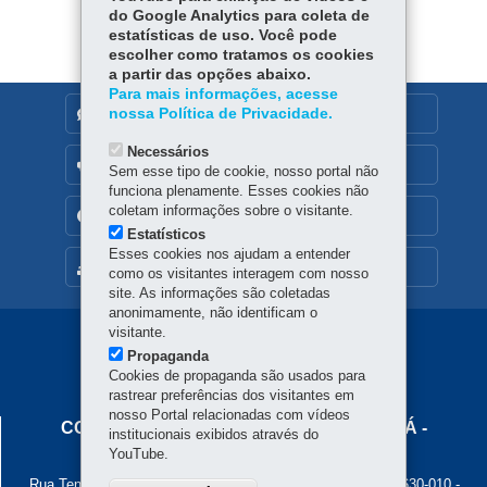
do Google Analytics para coleta de
estatísticas de uso. Você pode
escolher como tratamos os cookies
a partir das opções abaixo.
Para mais informações, acesse
nossa Política de Privacidade.
DENUNCIE CORRUPÇÃO
Necessários
OUVIDORIA
Sem esse tipo de cookie, nosso portal não
funciona plenamente. Esses cookies não
coletam informações sobre o visitante.
TRANSPARÊNCIA INSTITUCIONAL
Estatísticos
Esses cookies nos ajudam a entender
MAPA DO SITE
como os visitantes interagem com nosso
site. As informações são coletadas
anonimamente, não identificam o
visitante.
Navegação
Propaganda
Principal
Cookies de propaganda são usados para
rastrear preferências dos visitantes em
Cohapar
nosso Portal relacionadas com vídeos
COMPANHIA DE HABITAÇÃO DO PARANÁ -
institucionais exibidos através do
COHAPAR
YouTube.
Rua Tenente Francisco Ferreira de Souza, 766 - Hauer
-
81630-010
-