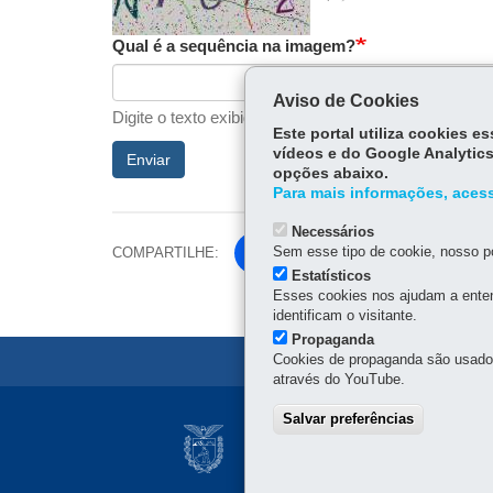
validation
audio
Qual é a sequência na imagem?
Aviso de Cookies
Digite o texto exibido na imagem.
Este portal utiliza cookies 
vídeos e do Google Analytics
Enviar
opções abaixo.
Para mais informações, acess
Necessários
Sem esse tipo de cookie, nosso po
COMPARTILHE:
Facebook
Estatísticos
Esses cookies nos ajudam a enten
identificam o visitante.
Propaganda
Cookies de propaganda são usados 
através do YouTube.
Navegação
Salvar preferências
COMPANHIA DE H
Principal
Rua Tenente Francisco Fe
Atendimento ao cidadão: 