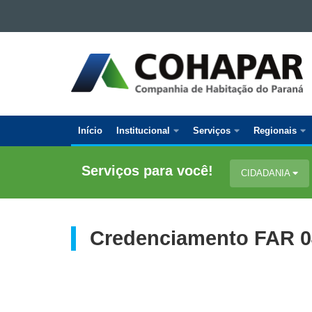
Ir para o conteúdo
Ir para a navegação
COMPANHIA
Ir para a busca
DE
Mapa do site
HABITAÇÃO
DO
PARANÁ
Início
Institucional
Serviços
Regionais
Navegação
Principal
Serviços para você!
CIDADANIA
Cohapar
Credenciamento FAR 0