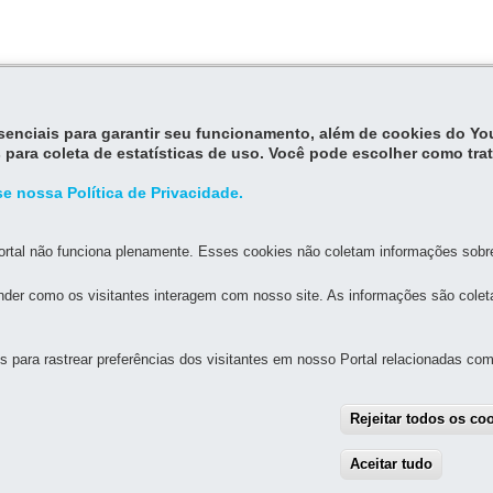
essenciais para garantir seu funcionamento, além de cookies do Y
 para coleta de estatísticas de uso. Você pode escolher como tra
e nossa Política de Privacidade.
rtal não funciona plenamente. Esses cookies não coletam informações sobre 
der como os visitantes interagem com nosso site. As informações são cole
para rastrear preferências dos visitantes em nosso Portal relacionadas com 
MAPA DO SITE
DENUNCIE CORRUPÇÃO
Rejeitar todos os co
ABITAÇÃO DO PARANÁ - COHAPAR
Aceitar tudo
With
rreira de Souza, 766 - Hauer
-
81630-010
-
Curitiba
-
PR
MAPA
0800 645 00 55