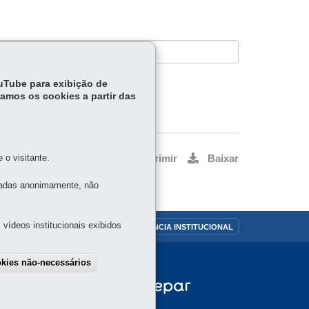
ouTube para exibição de
tamos os cookies a partir das
o visitante.
Voltar
Início
Imprimir
Baixar
tadas anonimamente, não
vídeos institucionais exibidos
OUVIDORIA
TRANSPARÊNCIA INSTITUCIONAL
okies não-necessários
draw consent