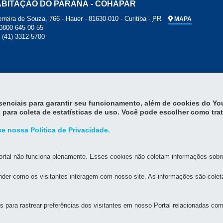
ABITAÇÃO DO PARANÁ - COHAPAR
rreira de Souza, 766 - Hauer
-
81630-010
-
Curitiba
-
PR
MAPA
0800 645 00 55
: (41) 3312-5700
essenciais para garantir seu funcionamento, além de cookies do Y
 para coleta de estatísticas de uso. Você pode escolher como tra
e nossa Política de Privacidade.
rtal não funciona plenamente. Esses cookies não coletam informações sobre 
der como os visitantes interagem com nosso site. As informações são cole
para rastrear preferências dos visitantes em nosso Portal relacionadas com 