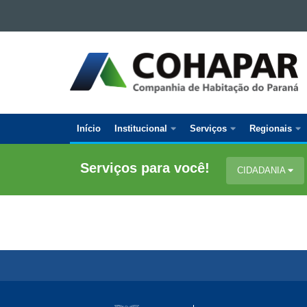
Ir para o conteúdo
Ir para a navegação
COMPANHIA
Ir para a busca
DE
Mapa do site
HABITAÇÃO
DO
PARANÁ
Início
Institucional
Serviços
Regionais
Navegação
Principal
Serviços para você!
CIDADANIA
Cohapar
Navegação