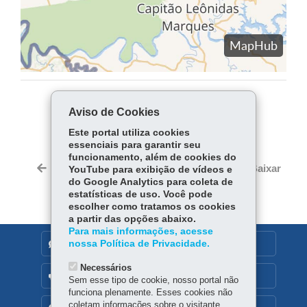
COMPARTILHE:
Aviso de Cookies
Fa
W
Este portal utiliza cookies
essenciais para garantir seu
ce
ha
funcionamento, além de cookies do
bo
ts
Voltar
Início
Imprimir
Baixar
YouTube para exibição de vídeos e
ok
Ap
do Google Analytics para coleta de
estatísticas de uso. Você pode
p
escolher como tratamos os cookies
a partir das opções abaixo.
Para mais informações, acesse
nossa Política de Privacidade.
DENUNCIE CORRUPÇÃO
Necessários
OUVIDORIA
Sem esse tipo de cookie, nosso portal não
funciona plenamente. Esses cookies não
coletam informações sobre o visitante.