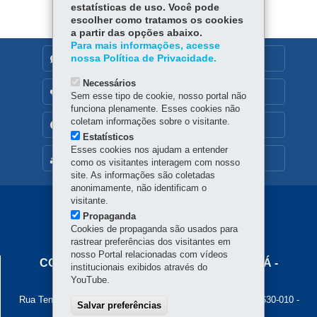
estatísticas de uso. Você pode
p
escolher como tratamos os cookies
a partir das opções abaixo.
Para mais informações, acesse
nossa Política de Privacidade.
DENUNCIE CORRUPÇÃO
Necessários
OUVIDORIA
Sem esse tipo de cookie, nosso portal não
funciona plenamente. Esses cookies não
coletam informações sobre o visitante.
TRANSPARÊNCIA INSTITUCIONAL
Estatísticos
Esses cookies nos ajudam a entender
MAPA DO SITE
como os visitantes interagem com nosso
site. As informações são coletadas
anonimamente, não identificam o
visitante.
Navegação
Propaganda
Principal
Cookies de propaganda são usados para
rastrear preferências dos visitantes em
Cohapar
nosso Portal relacionadas com vídeos
COMPANHIA DE HABITAÇÃO DO PARANÁ -
institucionais exibidos através do
COHAPAR
YouTube.
Rua Tenente Francisco Ferreira de Souza, 766 - Hauer
-
81630-010
-
Salvar preferências
Curitiba
-
PR
MAPA