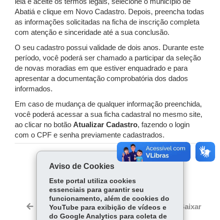
leia e aceite os termos legais, selecione o município de
Abatiá e clique em Novo Cadastro. Depois, preencha todas
as informações solicitadas na ficha de inscrição completa
com atenção e sinceridade até a sua conclusão.
O seu cadastro possui validade de dois anos. Durante este
período, você poderá ser chamado a participar da seleção
de novas moradias em que estiver enquadrado e para
apresentar a documentação comprobatória dos dados
informados.
Em caso de mudança de qualquer informação preenchida,
você poderá acessar a sua ficha cadastral no mesmo site,
ao clicar no botão
Atualizar Cadastro
, fazendo o login
com o CPF e senha previamente cadastrados.
COMPARTILHE:
Aviso de Cookies
Fa
W
Este portal utiliza cookies
essenciais para garantir seu
ce
ha
funcionamento, além de cookies do
bo
ts
Voltar
Início
Imprimir
Baixar
YouTube para exibição de vídeos e
ok
Ap
do Google Analytics para coleta de