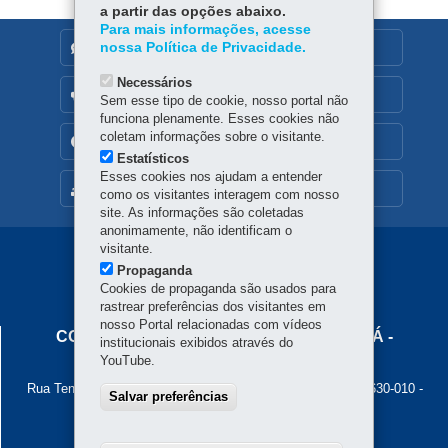
a partir das opções abaixo.
Para mais informações, acesse
nossa Política de Privacidade.
DENUNCIE CORRUPÇÃO
Necessários
OUVIDORIA
Sem esse tipo de cookie, nosso portal não
funciona plenamente. Esses cookies não
coletam informações sobre o visitante.
TRANSPARÊNCIA INSTITUCIONAL
Estatísticos
Esses cookies nos ajudam a entender
MAPA DO SITE
como os visitantes interagem com nosso
site. As informações são coletadas
anonimamente, não identificam o
visitante.
Navegação
Propaganda
Principal
Cookies de propaganda são usados para
rastrear preferências dos visitantes em
Cohapar
nosso Portal relacionadas com vídeos
COMPANHIA DE HABITAÇÃO DO PARANÁ -
institucionais exibidos através do
COHAPAR
YouTube.
Rua Tenente Francisco Ferreira de Souza, 766 - Hauer
-
81630-010
-
Salvar preferências
Curitiba
-
PR
MAPA
Atendimento ao cidadão: 0800 645 00 55
Atendimento institucional: (41) 3312-5700