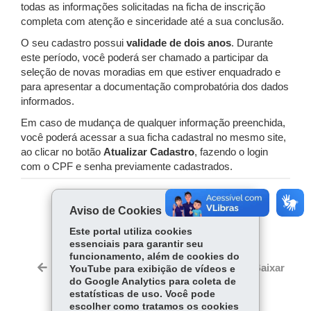
todas as informações solicitadas na ficha de inscrição
completa com atenção e sinceridade até a sua conclusão.
O seu cadastro possui
validade de dois anos
. Durante
este período, você poderá ser chamado a participar da
seleção de novas moradias em que estiver enquadrado e
para apresentar a documentação comprobatória dos dados
informados.
Em caso de mudança de qualquer informação preenchida,
você poderá acessar a sua ficha cadastral no mesmo site,
ao clicar no botão
Atualizar Cadastro
, fazendo o login
com o CPF e senha previamente cadastrados.
COMPARTILHE:
Aviso de Cookies
Fa
W
Este portal utiliza cookies
essenciais para garantir seu
ce
ha
funcionamento, além de cookies do
bo
ts
Voltar
Início
Imprimir
Baixar
YouTube para exibição de vídeos e
ok
Ap
do Google Analytics para coleta de
estatísticas de uso. Você pode
p
escolher como tratamos os cookies