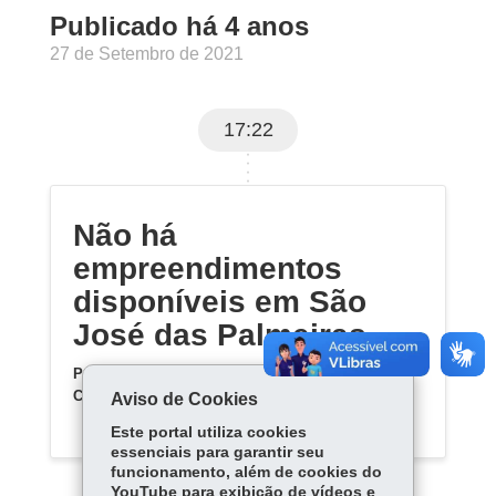
Publicado há 4 anos
27 de Setembro de 2021
17:22
Não há
empreendimentos
disponíveis em São
José das Palmeiras
Por enquanto, não há empreendimentos da
Cohapar previstos para São José das Palmeiras
.
Aviso de Cookies
Este portal utiliza cookies
essenciais para garantir seu
funcionamento, além de cookies do
YouTube para exibição de vídeos e