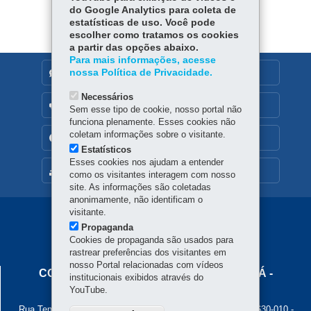
do Google Analytics para coleta de
estatísticas de uso. Você pode
escolher como tratamos os cookies
a partir das opções abaixo.
Para mais informações, acesse
nossa Política de Privacidade.
DENUNCIE CORRUPÇÃO
Necessários
OUVIDORIA
Sem esse tipo de cookie, nosso portal não
funciona plenamente. Esses cookies não
coletam informações sobre o visitante.
TRANSPARÊNCIA INSTITUCIONAL
Estatísticos
Esses cookies nos ajudam a entender
MAPA DO SITE
como os visitantes interagem com nosso
site. As informações são coletadas
anonimamente, não identificam o
visitante.
Navegação
Propaganda
Principal
Cookies de propaganda são usados para
rastrear preferências dos visitantes em
Cohapar
nosso Portal relacionadas com vídeos
COMPANHIA DE HABITAÇÃO DO PARANÁ -
institucionais exibidos através do
COHAPAR
YouTube.
Rua Tenente Francisco Ferreira de Souza, 766 - Hauer
-
81630-010
-