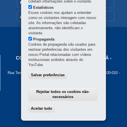
coletam informações sobre o visitante.
TRANSPARÊNCIA INSTITUCIONAL
Estatísticos
Esses cookies nos ajudam a entender
MAPA DO SITE
como os visitantes interagem com nosso
site. As informações são coletadas
anonimamente, não identificam o
visitante.
Navegação
Propaganda
Principal
Cookies de propaganda são usados para
rastrear preferências dos visitantes em
Cohapar
nosso Portal relacionadas com vídeos
COMPANHIA DE HABITAÇÃO DO PARANÁ -
institucionais exibidos através do
COHAPAR
YouTube.
Rua Tenente Francisco Ferreira de Souza, 766 - Hauer
-
81630-010
-
Salvar preferências
Curitiba
-
PR
MAPA
Atendimento ao cidadão: 0800 645 00 55
Atendimento institucional: (41) 3312-5700
Rejeitar todos os cookies não-
necessários
Aceitar tudo
Withdraw consent