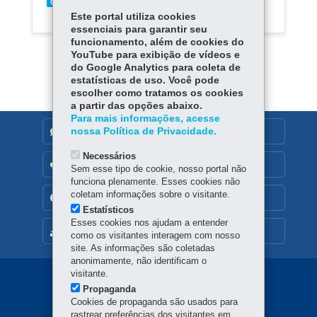
Este portal utiliza cookies
essenciais para garantir seu
funcionamento, além de cookies do
YouTube para exibição de vídeos e
do Google Analytics para coleta de
estatísticas de uso. Você pode
escolher como tratamos os cookies
a partir das opções abaixo.
Para mais informações, acesse
nossa Política de Privacidade.
DENUNCIE CORRUPÇÃO
Necessários
OUVIDORIA
Sem esse tipo de cookie, nosso portal não
funciona plenamente. Esses cookies não
coletam informações sobre o visitante.
TRANSPARÊNCIA INSTITUCIONAL
Estatísticos
Esses cookies nos ajudam a entender
MAPA DO SITE
como os visitantes interagem com nosso
site. As informações são coletadas
anonimamente, não identificam o
visitante.
Navegação
Propaganda
Principal
Cookies de propaganda são usados para
rastrear preferências dos visitantes em