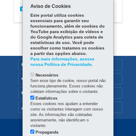
Aviso de Cookies
Este portal utiliza cookies
essenciais para garantir seu
funcionamento, além de cookies do
YouTube para exibição de vídeos e
do Google Analytics para coleta de
estatísticas de uso. Você pode
escolher como tratamos os cookies
a partir das opções abaixo.
Para mais informações, acesse
nossa Política de Privacidade.
DENUNCIE CORRUPÇÃO
Necessários
OUVIDORIA
Sem esse tipo de cookie, nosso portal não
funciona plenamente. Esses cookies não
coletam informações sobre o visitante.
TRANSPARÊNCIA INSTITUCIONAL
Estatísticos
Esses cookies nos ajudam a entender
MAPA DO SITE
como os visitantes interagem com nosso
site. As informações são coletadas
anonimamente, não identificam o
visitante.
Navegação
Propaganda