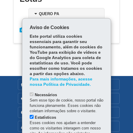
QUERO PA
Aviso de Cookies
Este portal utiliza cookies
essenciais para garantir seu
funcionamento, além de cookies do
YouTube para exibição de vídeos e
do Google Analytics para coleta de
estatísticas de uso. Você pode
escolher como tratamos os cookies
a partir das opções abaixo.
Para mais informações, acesse
nossa Política de Privacidade.
DENUNCIE CORRUPÇÃO
Necessários
OUVIDORIA
Sem esse tipo de cookie, nosso portal não
funciona plenamente. Esses cookies não
coletam informações sobre o visitante.
TRANSPARÊNCIA INSTITUCIONAL
Estatísticos
Esses cookies nos ajudam a entender
MAPA DO SITE
como os visitantes interagem com nosso