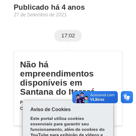
Publicado há 4 anos
27 de Setembro de 2021
17:02
Não há
empreendimentos
disponíveis em
Santana do Itararé
Por enquanto, não há empreendimentos da
Cohapar previstos para Santana do Itararé
.
Aviso de Cookies
Este portal utiliza cookies
essenciais para garantir seu
funcionamento, além de cookies do
YouTube para exibição de vídeos e