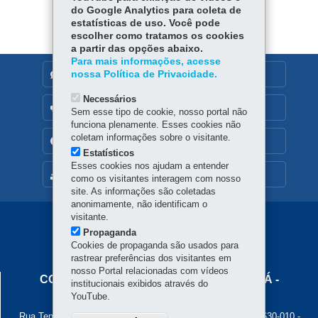
do Google Analytics para coleta de
estatísticas de uso. Você pode
escolher como tratamos os cookies
a partir das opções abaixo.
Para mais informações, acesse
nossa Política de Privacidade.
DENUNCIE CORRUPÇÃO
Necessários
OUVIDORIA
Sem esse tipo de cookie, nosso portal não
funciona plenamente. Esses cookies não
coletam informações sobre o visitante.
TRANSPARÊNCIA INSTITUCIONAL
Estatísticos
Esses cookies nos ajudam a entender
MAPA DO SITE
como os visitantes interagem com nosso
site. As informações são coletadas
anonimamente, não identificam o
visitante.
Navegação
Propaganda
Principal
Cookies de propaganda são usados para
rastrear preferências dos visitantes em
Cohapar
nosso Portal relacionadas com vídeos
COMPANHIA DE HABITAÇÃO DO PARANÁ -
institucionais exibidos através do
COHAPAR
YouTube.
Rua Tenente Francisco Ferreira de Souza, 766 - Hauer
-
81630-010
-